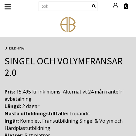
0
UTBILDNING
SINGEL OCH VOLYMFRANSAR
2.0
Pris:
15,495 kr ink moms, Alternativt 24 mån räntefri
avbetalning
Längd:
2 dagar
Nästa utbildningstillfälle:
Löpande
Ingår:
Komplett Fransutbildning Singel & Volym och
Härdplastutbildning
Platser:
5 st platser