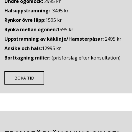
Undre ögonlock:
2995 kr
Halsuppstramning:
3495 kr
Rynkor övre läpp:
1595 kr
Rynka mellan ögonen:
1595 kr
Uppstramning av käklinje/Hamsterpåsar:
2495 kr
Ansike och hals:
12995 kr
Borttagning milier:
(prisförslag efter konsultation)
BOKA TID