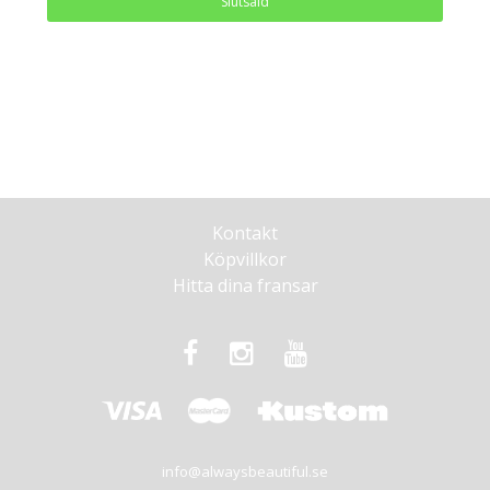
Slutsåld
Kontakt
Köpvillkor
Hitta dina fransar
info@alwaysbeautiful.se