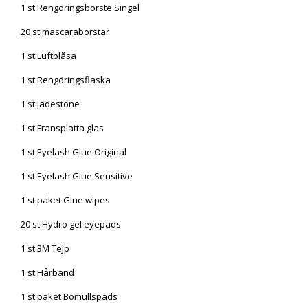
1 st Rengöringsborste Singel
20 st mascaraborstar
1 st Luftblåsa
1 st Rengöringsflaska
1 st Jadestone
1 st Fransplatta glas
1 st Eyelash Glue Original
1 st Eyelash Glue Sensitive
1 st paket Glue wipes
20 st Hydro gel eyepads
1 st 3M Tejp
1 st Hårband
1 st paket Bomullspads