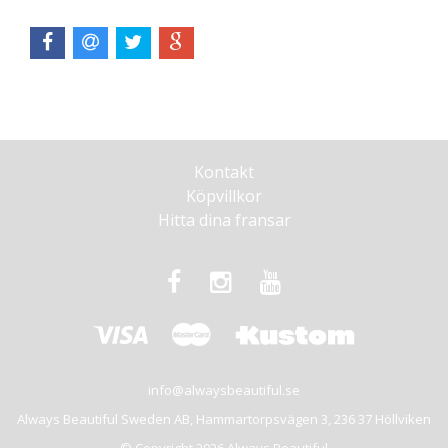
Kontakt
Köpvillkor
Hitta dina fransar
info@alwaysbeautiful.se
Always Beautiful Sweden AB, Hammartorpsvägen 3, 236 37 Höllviken