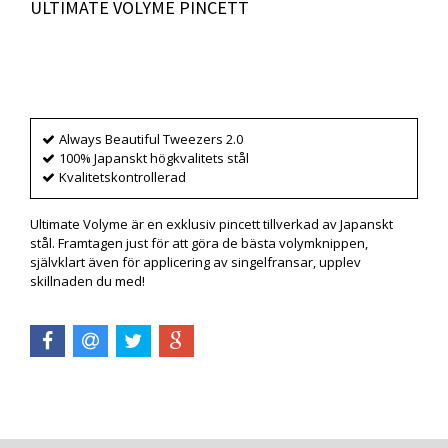
ULTIMATE VOLYME PINCETT
Produkten är tyvärr slut i lager. :(
Always Beautiful Tweezers 2.0
100% Japanskt högkvalitets stål
Kvalitetskontrollerad
Ultimate Volyme är en exklusiv pincett tillverkad av Japanskt
stål. Framtagen just för att göra de bästa volymknippen,
självklart även för applicering av singelfransar, upplev
skillnaden du med!