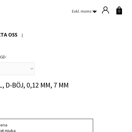
Exkl. moms
0
TA OSS
|
NGD
, D-BÖJ, 0,12 MM, 7 MM
 är tyvärr slut i lager. :(
slena
igt mjuka