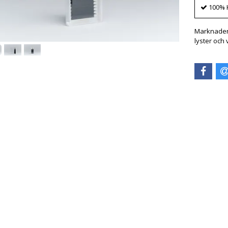
100% 
Marknadens
lyster och v