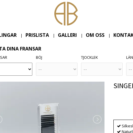
LINGAR
PRISLISTA
GALLERI
OM OSS
KONTAK
|
|
|
|
TA DINA FRANSAR
NSAR
BÖJ
TJOCKLEK
LÄ
SINGEL
Produkten
Silke
Naturl