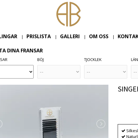
LINGAR
PRISLISTA
GALLERI
OM OSS
KONTAK
|
|
|
|
TA DINA FRANSAR
NSAR
BÖJ
TJOCKLEK
LÄ
SINGEL
Produkten
Silke
Naturl