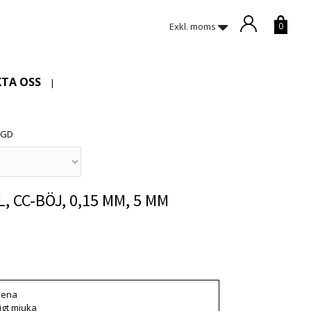
Exkl. moms
0
TA OSS
|
NGD
, CC-BÖJ, 0,15 MM, 5 MM
 är tyvärr slut i lager. :(
slena
igt mjuka