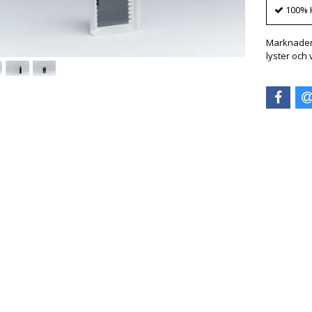
100% 
Marknadens
lyster och v