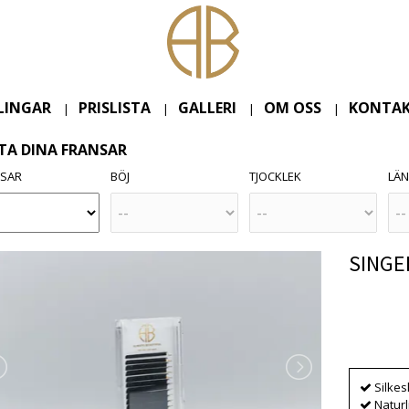
LINGAR
PRISLISTA
GALLERI
OM OSS
KONTAK
|
|
|
|
TA DINA FRANSAR
NSAR
BÖJ
TJOCKLEK
LÄ
SINGEL
Produkten
Silke
Naturl