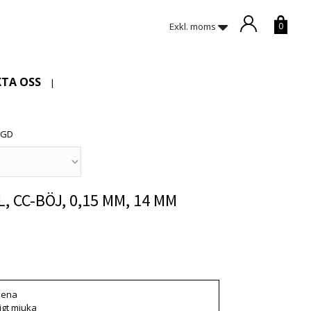
Exkl. moms
0
TA OSS
|
NGD
, CC-BÖJ, 0,15 MM, 14 MM
 är tyvärr slut i lager. :(
slena
igt mjuka