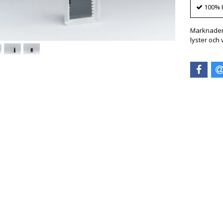
100% 
Marknadens
lyster och v