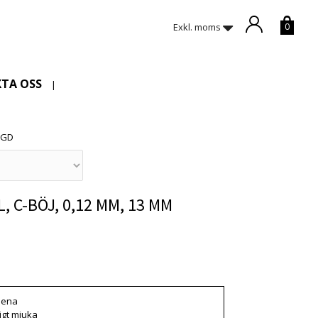
Exkl. moms
0
TA OSS
|
NGD
, C-BÖJ, 0,12 MM, 13 MM
 är tyvärr slut i lager. :(
slena
igt mjuka