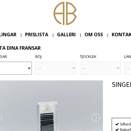
LINGAR
PRISLISTA
GALLERI
OM OSS
KONTAK
|
|
|
|
TA DINA FRANSAR
NSAR
BÖJ
TJOCKLEK
LÄ
SINGEL
Produkten
Silke
Naturl